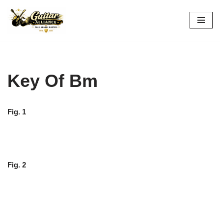
Skip
to
content
Key Of Bm
Fig. 1
Fig. 2