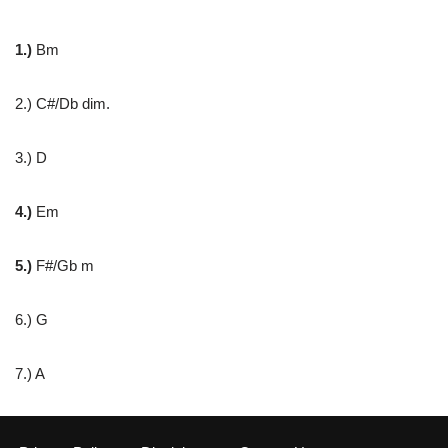
1.)
Bm
2.) C#/Db dim.
3.) D
4.)
Em
5.)
F#/Gb m
6.) G
7.) A